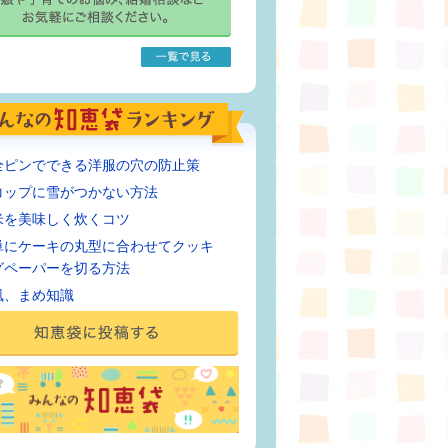
全ピンでできる洋服の穴の防止策
コップに雪がつかない方法
米を美味しく炊くコツ
単にケーキの丸型に合わせてクッキ
グペーパーを切る方法
風、まめ知識