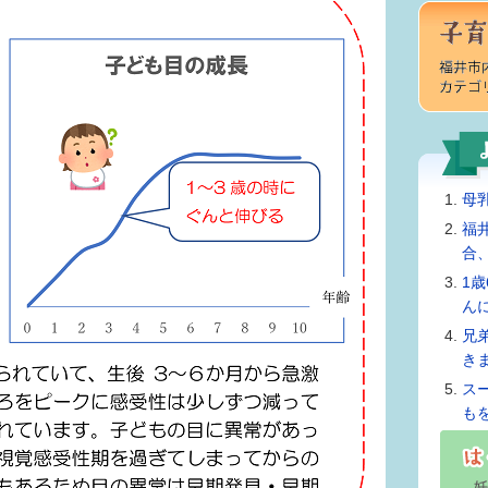
母
福
合
1
ん
兄
き
ス
も