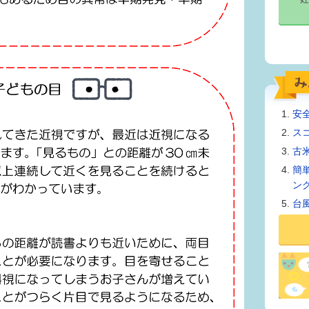
安
ス
古
簡
ン
台