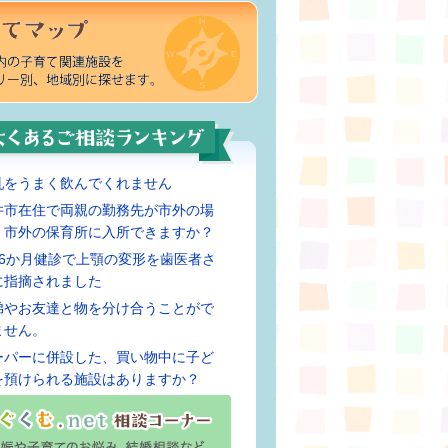
乳をうまく飲んでくれません
井市在住で両親の勤務先が市外の場
、市外の保育所に入所できますか？
歳6か月健診で上顎の変形を歯医者さ
に指摘されました
弟やお友達と物を分け合うことがで
ません。
ーパーに併設した、買い物中に子ど
を預けられる施設はありますか？