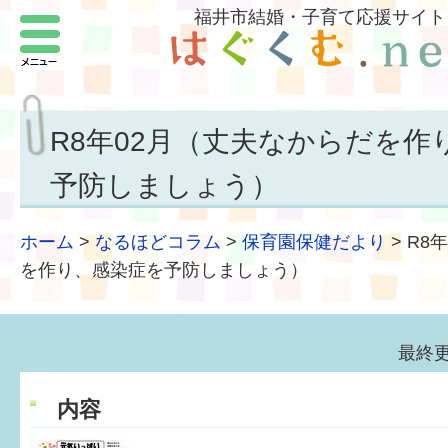
福井市結婚・子育て応援サイト
メニュー
パートナーをつくろう
いまどきの結婚事情
R8年02月（丈夫なからだを作
結婚したい
予防しましょう）
子どもがほしい
ホーム
>
なるほどコラム
>
保育園保健だより
>
R8
福井の子育て環境
を作り、感染症を予防しましょう）
子どもを育てよう
最終更
もしものときの緊急連絡先
内容
届出・手当・助成