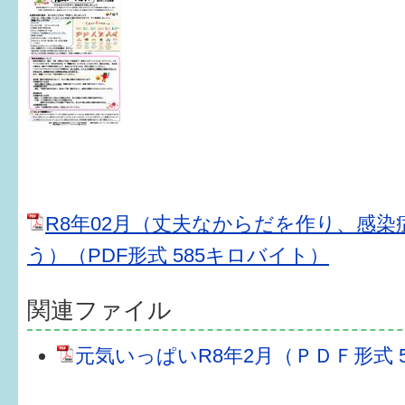
健診・予防接種
仲間づくり・遊び場
子どもを預けたい
入園・入学
相談したい
さまざまな支援
R8年02月（丈夫なからだを作り、感
う）（PDF形式 585キロバイト）
子育てカレンダー
関連ファイル
妊娠
元気いっぱいR8年2月（ＰＤＦ形式 
出産〜3か月
3か月〜6か月