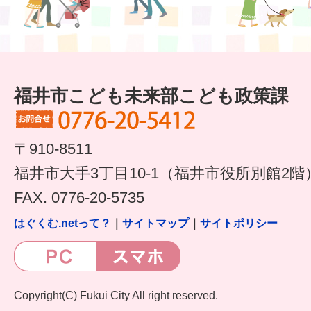
はぐくむ.net相談コーナー
みんなの知恵袋
子育て情報誌「ほっと」
福井市こども未来部こども政策課
食育
福井市図書館オススメの本
〒910-8511
福井市大手3丁目10-1（福井市役所別館2階
お出かけ情報
FAX. 0776-20-5735
病気・けが 基本情報
はぐくむ.netって？
｜
サイトマップ
｜
サイトポリシー
パパもママも子育て
ワンポイント英会話
Copyright(C) Fukui City All right reserved.
ソーシャルメディア