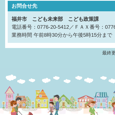
お問合せ先
6か月〜1歳
福井市 こども未来部 こども政策課
1歳〜3歳
電話番号：0776-20-5412／ＦＡＸ番号：0776-
業務時間
3歳〜就学前
午前8時30分から午後5時15分まで
就学後〜
最終更
子育てマップ
イベントレポート
なるほどコラム
メールマガジン