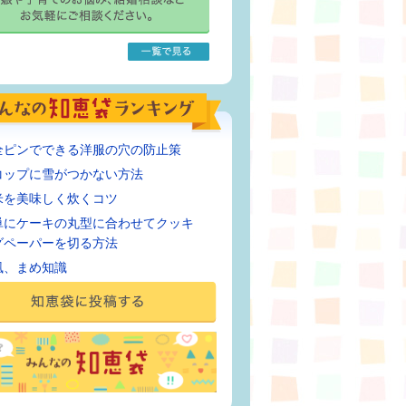
全ピンでできる洋服の穴の防止策
コップに雪がつかない方法
米を美味しく炊くコツ
単にケーキの丸型に合わせてクッキ
グペーパーを切る方法
風、まめ知識