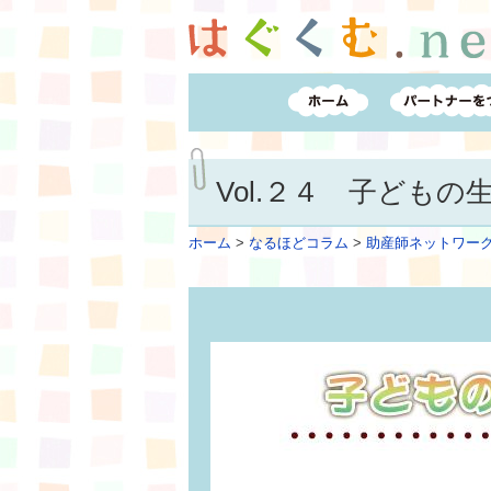
Vol.２４ 子ども
ホーム
>
なるほどコラム
>
助産師ネットワー