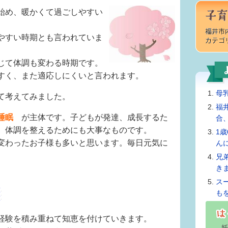
始め、暖かくて過ごしやすい
やすい時期とも言われていま
じて体調も変わる時期です。
すく、また適応しにくいと言われます。
母
て考えてみました。
福
睡眠
が主体です。子どもが発達、成長するた
合
。体調を整えるためにも大事なものです。
1
変わったお子様も多いと思います。毎日元気に
ん
。
兄
き
ス
も
経験を積み重ねて知恵を付けていきます。