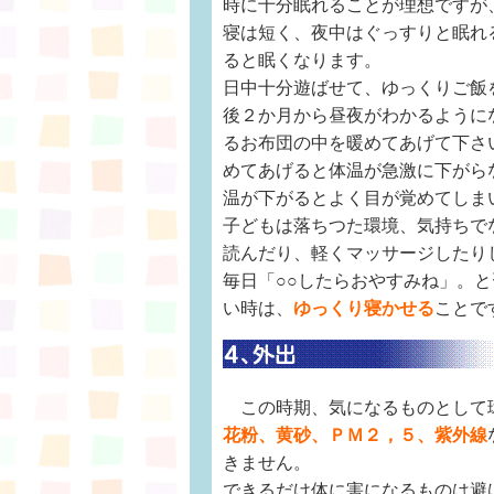
時に十分眠れることが理想ですが
寝は短く、夜中はぐっすりと眠れ
ると眠くなります。
日中十分遊ばせて、ゆっくりご飯
後２か月から昼夜がわかるように
るお布団の中を暖めてあげて下さ
めてあげると体温が急激に下がら
温が下がるとよく目が覚めてしま
子どもは落ちつた環境、気持ちで
読んだり、軽くマッサージしたり
毎日「○○したらおやすみね」。
い時は、
ゆっくり寝かせる
ことで
この時期、気になるものとして
花粉、黄砂、ＰＭ２，５、紫外線
きません。
できるだけ体に害になるものは避