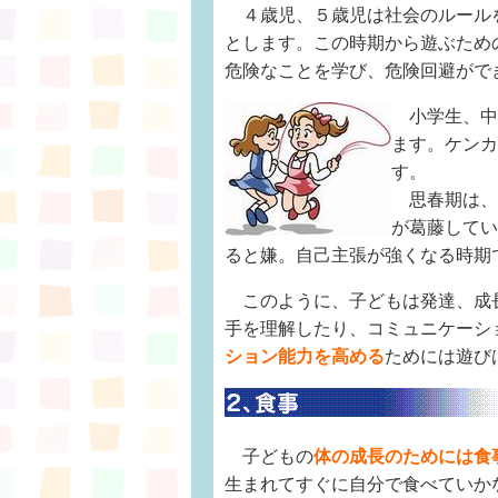
４歳児、５歳児は社会のルール
とします。この時期から遊ぶため
危険なことを学び、危険回避がで
小学生、中
ます。ケンカ
す。
思春期は、
が葛藤してい
ると嫌。自己主張が強くなる時期
このように、子どもは発達、成
手を理解したり、コミュニケーシ
ション能力を高める
ためには遊び
子どもの
体の成長のためには食
生まれてすぐに自分で食べていか