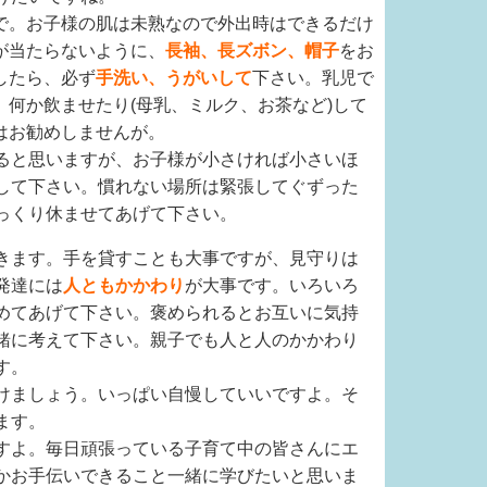
で。お子様の肌は未熟なので外出時はできるだけ
が当たらないように、
長袖、長ズボン、帽子
をお
したら、必ず
手洗い、うがいして
下さい。乳児で
、何か飲ませたり(母乳、ミルク、お茶など)して
はお勧めしませんが。
ると思いますが、お子様が小さければ小さいほ
して下さい。慣れない場所は緊張してぐずった
っくり休ませてあげて下さい。
きます。手を貸すことも大事ですが、見守りは
発達には
人ともかかわり
が大事です。いろいろ
めてあげて下さい。褒められるとお互いに気持
緒に考えて下さい。親子でも人と人のかかわり
す。
けましょう。いっぱい自慢していいですよ。そ
ます。
すよ。毎日頑張っている子育て中の皆さんにエ
かお手伝いできること一緒に学びたいと思いま