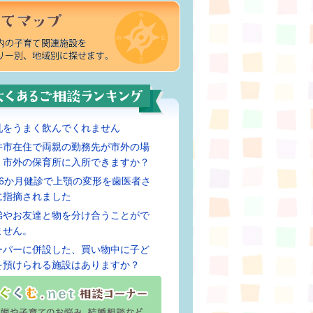
乳をうまく飲んでくれません
井市在住で両親の勤務先が市外の場
、市外の保育所に入所できますか？
歳6か月健診で上顎の変形を歯医者さ
に指摘されました
弟やお友達と物を分け合うことがで
ません。
ーパーに併設した、買い物中に子ど
を預けられる施設はありますか？