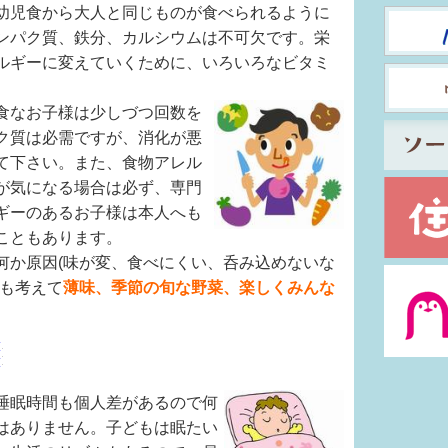
幼児食から大人と同じものが食べられるように
ンパク質、鉄分、カルシウムは不可欠です。栄
ルギーに変えていくために、いろいろなビタミ
食なお子様は少しづつ回数を
ク質は必需ですが、消化が悪
て下さい。また、食物アレル
が気になる場合は必ず、専門
ギーのあるお子様は本人へも
こともあります。
何か原因(味が変、食べにくい、呑み込めないな
康も考えて
薄味、季節の旬な野菜、楽しくみんな
睡眠時間も個人差があるので何
はありません。子どもは眠たい