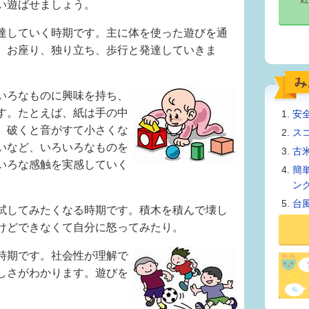
い遊ばせましょう。
達していく時期です。主に体を使った遊びを通
、お座り、独り立ち、歩行と発達していきま
いろなものに興味を持ち、
す。たとえば、紙は手の中
安
、破くと音がすて小さくな
ス
いなど、いろいろなものを
古
いろな感触を実感していく
簡
ン
台
試してみたくなる時期です。積木を積んで壊し
けどできなくて自分に怒ってみたり。
時期です。社会性が理解で
しさがわかります。遊びを