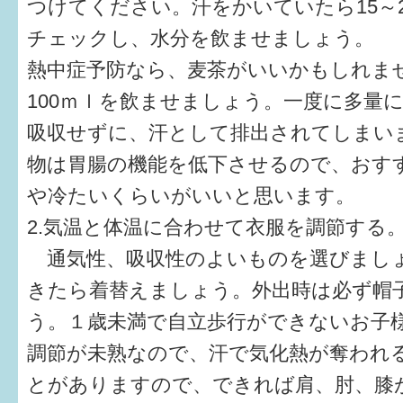
つけてください。汗をかいていたら15～
チェックし、水分を飲ませましょう。
すまいるサポート行事案内
熱中症予防なら、麦茶がいいかもしれませ
100ｍｌを飲ませましょう。一度に多量
吸収せずに、汗として排出されてしまい
物は胃腸の機能を低下させるので、おす
や冷たいくらいがいいと思います。
2.気温と体温に合わせて衣服を調節する
通気性、吸収性のよいものを選びまし
きたら着替えましょう。外出時は必ず帽
う。１歳未満で自立歩行ができないお子
調節が未熟なので、汗で気化熱が奪われ
とがありますので、できれば肩、肘、膝