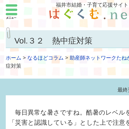
福井市結婚・子育て応援サイト
メニュー
パートナーをつくろう
いまどきの結婚事情
Vol.３２ 熱中症対策
結婚したい
ホーム
>
なるほどコラム
>
助産師ネットワークたね
子どもがほしい
症対策
福井の子育て環境
最終
子どもを育てよう
もしものときの緊急連絡先
毎日異常な暑さですね。酷暑のレベル
届出・手当・助成
「災害と認識している」とした上で注意