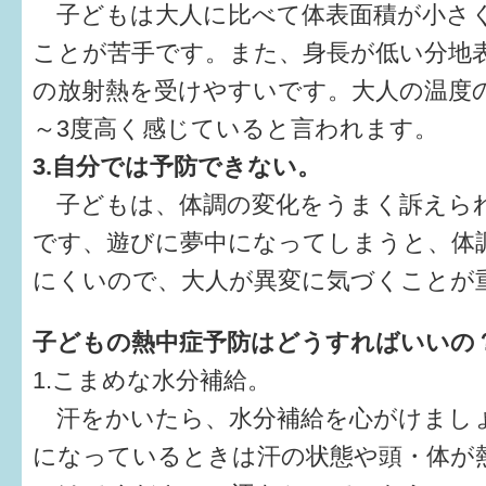
はぐくむ.net相談コーナー
子どもは大人に比べて体表面積が小さ
ことが苦手です。また、身長が低い分地
みんなの知恵袋
の放射熱を受けやすいです。大人の温度
子育て情報誌「ほっと」
～3度高く感じていると言われます。
3.自分では予防できない。
食育
子どもは、体調の変化をうまく訴えら
福井市図書館オススメの本
です、遊びに夢中になってしまうと、体
お出かけ情報
にくいので、大人が異変に気づくことが
病気・けが 基本情報
子どもの熱中症予防はどうすればいいの
パパもママも子育て
1.こまめな水分補給。
汗をかいたら、水分補給を心がけまし
ワンポイント英会話
になっているときは汗の状態や頭・体が
ソーシャルメディア