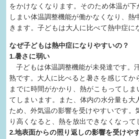
をかけなくなります。そのため体温が下
6か月〜1歳
しまい体温調整機能が働かなくなり、熱
きます。子どもは大人に比べて熱中症に
1歳〜3歳
3歳〜就学前
なぜ子どもは熱中症になりやすいの？
1.暑さに弱い
就学後〜
子どもは体温調整機能が未発達です。
熟です。大人に比べると暑さを感じてか
子育てマップ
までに時間がかかり、熱がこもってしま
イベントレポート
てしまいます。また、体内の水分量も大
なるほどコラム
ため、外気温の影響を受けやすいです。
り高くなると、熱を放出できなくなって
メールマガジン
2.地表面からの照り返しの影響を受けや