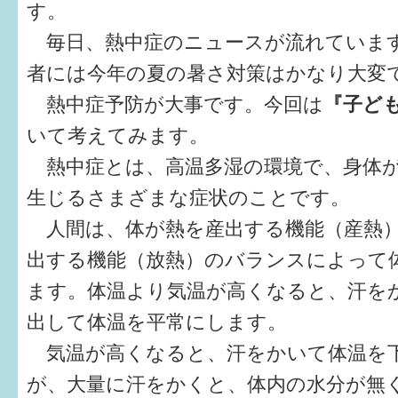
す。
健診・予防接種
毎日、熱中症のニュースが流れていま
仲間づくり・遊び場
者には今年の夏の暑さ対策はかなり大変
子どもを預けたい
熱中症予防が大事です。今回は
『子ど
入園・入学
いて考えてみます。
熱中症とは、高温多湿の環境で、身体
相談したい
生じるさまざまな症状のことです。
さまざまな支援
人間は、体が熱を産出する機能（産熱
出する機能（放熱）のバランスによって
子育てカレンダー
ます。体温より気温が高くなると、汗を
妊娠
出して体温を平常にします。
気温が高くなると、汗をかいて体温を
出産〜3か月
が、大量に汗をかくと、体内の水分が無
3か月〜6か月