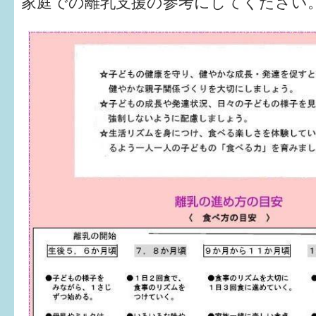
家庭での離乳支援の参考にしてください
はぐくむ.net相談コーナー
みんなの知恵袋
子育て情報誌「ほっと」
食育
福井市図書館オススメの本
お出かけ情報
病気・けが 基本情報
パパもママも子育て
ワンポイント英会話
ソーシャルメディア