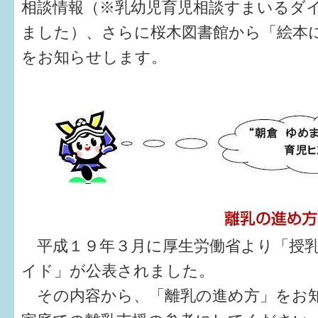
相談情報（※乳幼児育児相談すまいるダ
ました）、さらに桜木図書館から「絵本
6か月〜1歳
をお知らせします。
1歳〜3歳
3歳〜就学前
就学後〜
子育てマップ
イベントレポート
なるほどコラム
平成１９年３月に厚生労働省より「授乳
イド」が公表されました。
メールマガジン
その内容から、「離乳の進め方」をお