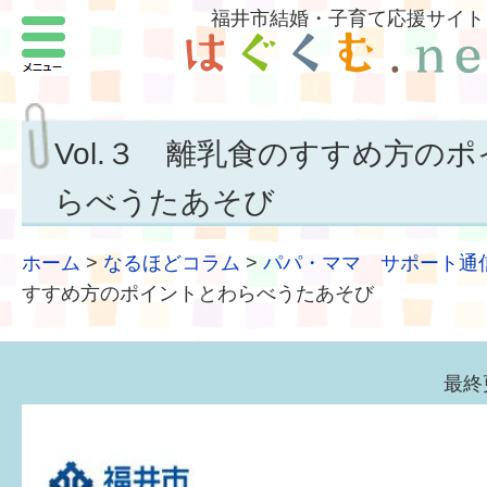
福井市結婚・子育て応援サイト
メニュー
パートナーをつくろう
いまどきの結婚事情
Vol.３ 離乳食のすすめ方の
結婚したい
らべうたあそび
子どもがほしい
ホーム
>
なるほどコラム
>
パパ・ママ サポート通
福井の子育て環境
すすめ方のポイントとわらべうたあそび
子どもを育てよう
最終
もしものときの緊急連絡先
届出・手当・助成