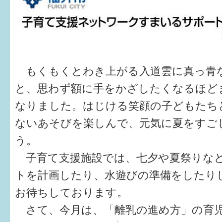
健診・予防接種
仲間づくり・遊び場
子どもを預けたい
もくもくとわき上がる入道雲に真っ青
入園・入学
と、思わず額に手をかざしたくなるほど
相談したい
なりました。はじける笑顔の子どもたち
さまざまな支援
ないあそびを楽しんで、元気に夏をすご
う。
子育てカレンダー
子育て支援施設では、七夕や夏祭りな
トを計画したり、水遊びの準備をしたり
妊娠
お待ちしております。
出産〜3か月
さて、今月は、「離乳の進め方」の育
3か月〜6か月