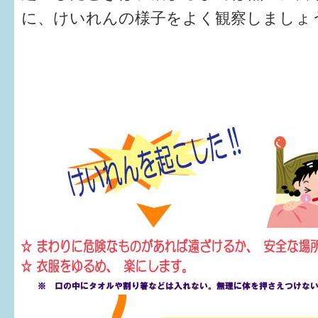
健診・予防接種
に、けいれんの様子をよく観察しまし
仲間づくり・遊び場
子どもを預けたい
入園・入学
相談したい
さまざまな支援
子育てカレンダー
妊娠
出産〜3か月
3か月〜6か月