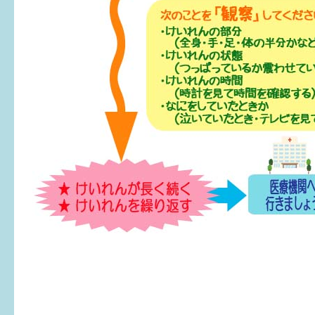
6か月〜1歳
1歳〜3歳
3歳〜就学前
就学後〜
子育てマップ
イベントレポート
なるほどコラム
メールマガジン