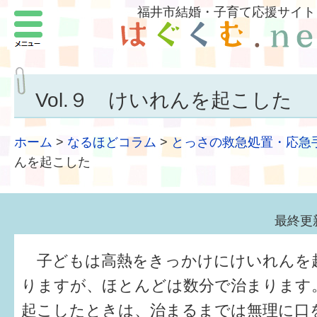
福井市結婚・子育て応援サイト
メニュー
パートナーをつくろう
いまどきの結婚事情
Vol.９ けいれんを起こした
結婚したい
ホーム
>
なるほどコラム
>
とっさの救急処置・応急
子どもがほしい
んを起こした
福井の子育て環境
最終更新
子どもを育てよう
子どもは高熱をきっかけにけいれんを
もしものときの緊急連絡先
りますが、ほとんどは数分で治まります
届出・手当・助成
起こしたときは、治まるまでは無理に口