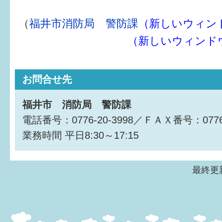
はぐくむ.net相談コーナー
（
福井市消防局 警防課
（新しいウィン
みんなの知恵袋
（新しいウィンド
子育て情報誌「ほっと」
食育
お問合せ先
福井市図書館オススメの本
福井市 消防局 警防課
電話番号：0776-20-3998／ＦＡＸ番号：0776-
お出かけ情報
業務時間
平日8:30～17:15
病気・けが 基本情報
パパもママも子育て
最終更新
ワンポイント英会話
ソーシャルメディア