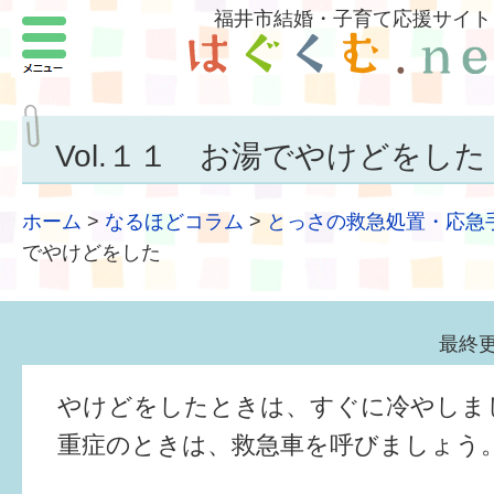
福井市結婚・子育て応援サイト
メニュー
パートナーをつくろう
いまどきの結婚事情
Vol.１１ お湯でやけどをした
結婚したい
ホーム
>
なるほどコラム
>
とっさの救急処置・応急
子どもがほしい
でやけどをした
福井の子育て環境
最終更
子どもを育てよう
やけどをしたときは、すぐに冷やしま
もしものときの緊急連絡先
重症のときは、救急車を呼びましょ
届出・手当・助成