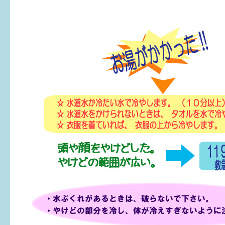
健診・予防接種
仲間づくり・遊び場
子どもを預けたい
入園・入学
相談したい
さまざまな支援
子育てカレンダー
妊娠
出産〜3か月
3か月〜6か月