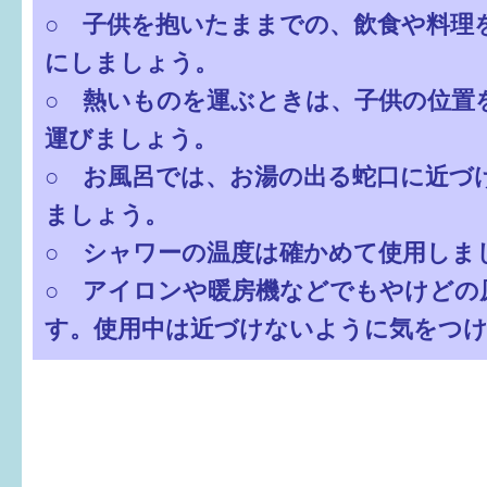
はぐくむ.net相談コーナー
○ 子供を抱いたままでの、飲食や料理
みんなの知恵袋
にしましょう。
○ 熱いものを運ぶときは、子供の位置
子育て情報誌「ほっと」
運びましょう。
食育
○ お風呂では、お湯の出る蛇口に近づ
ましょう。
福井市図書館オススメの本
○ シャワーの温度は確かめて使用しま
お出かけ情報
○ アイロンや暖房機などでもやけどの
病気・けが 基本情報
す。使用中は近づけないように気をつけ
パパもママも子育て
ワンポイント英会話
ソーシャルメディア