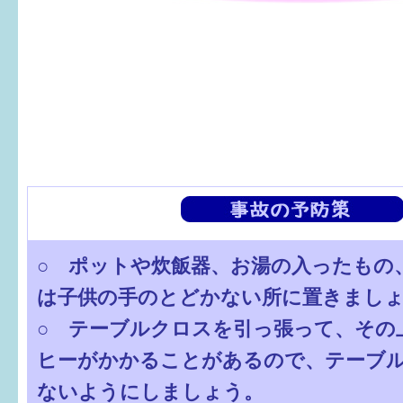
6か月〜1歳
1歳〜3歳
3歳〜就学前
就学後〜
子育てマップ
○ ポットや炊飯器、お湯の入ったもの
イベントレポート
は子供の手のとどかない所に置きまし
なるほどコラム
○ テーブルクロスを引っ張って、その
ヒーがかかることがあるので、テーブ
メールマガジン
ないようにしましょう。