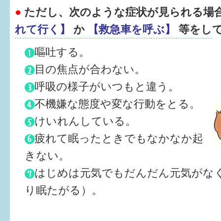
●
ただし、次のような症状が見られる場
6か月〜1歳
れて行く】
か
【救急車を呼ぶ】
等をし
1歳〜3歳
嘔吐する。
3歳〜就学前
目の焦点が合わない。
呼吸の様子がいつもと違う。
就学後〜
不機嫌な態度や変な行動をとる。
けいれんしている。
子育てマップ
疲れて眠ったときでもなかなか起
イベントレポート
きない。
なるほどコラム
はじめは元気でもだんだん元気がな
り眠たがる）。
メールマガジン