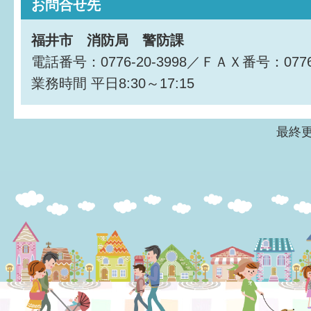
お問合せ先
すまいるサポート行事案内
福井市 消防局 警防課
電話番号：0776-20-3998／ＦＡＸ番号：0776-
業務時間
平日8:30～17:15
最終更