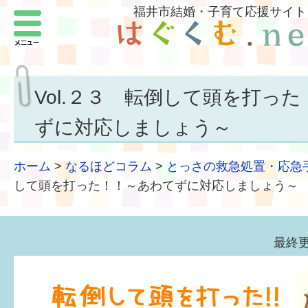
福井市結婚・子育て応援サイト
メニュー
パートナーをつくろう
いまどきの結婚事情
Vol.２３ 転倒して頭を打っ
結婚したい
ずに対応しましょう～
子どもがほしい
ホーム
>
なるほどコラム
>
とっさの救急処置・応急
福井の子育て環境
して頭を打った！！～あわてずに対応しましょう～
子どもを育てよう
最終更
もしものときの緊急連絡先
届出・手当・助成