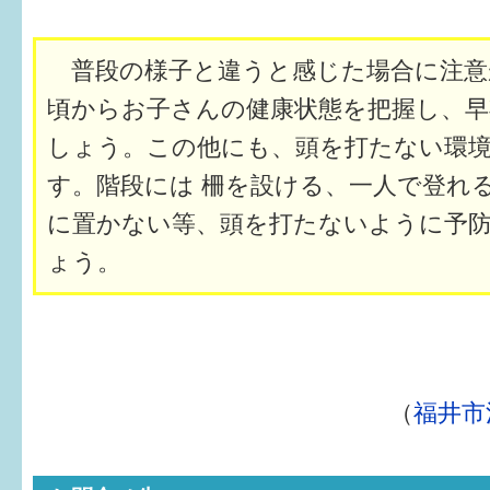
はぐくむ.net相談コーナー
みんなの知恵袋
普段の様子と違うと感じた場合に注意
頃からお子さんの健康状態を把握し、早
子育て情報誌「ほっと」
しょう。この他にも、頭を打たない環
食育
す。階段には 柵を設ける、一人で登れ
に置かない等、頭を打たないように予
福井市図書館オススメの本
ょう。
お出かけ情報
病気・けが 基本情報
パパもママも子育て
（
福井市
ワンポイント英会話
ソーシャルメディア