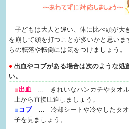
健診・予防接種
仲間づくり・遊び場
子どもは大人と違い、体に比べ頭が大
子どもを預けたい
を崩して頭を打つことが多いかと思いま
入園・入学
らの転落や転倒には気をつけましょう。
相談したい
●
出血やコブがある場合は次のような処
さまざまな支援
い。
出血
…
きれいなハンカチやタオ
子育てカレンダー
上から直接圧迫しましょう。
妊娠
コブ
… 冷却シートや冷やしたタ
出産〜3か月
子を見ましょう。
3か月〜6か月