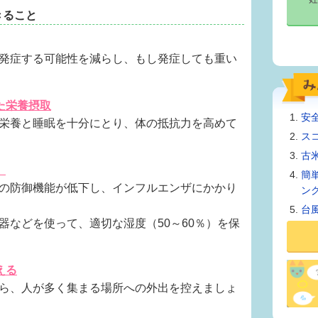
きること
発症する可能性を減らし、もし発症しても重い
た栄養摂取
安
栄養と睡眠を十分にとり、体の抵抗力を高めて
ス
古
」
簡
の防御機能が低下し、インフルエンザにかかり
ン
台
器などを使って、適切な湿度（50～60％）を保
える
ら、人が多く集まる場所への外出を控えましょ