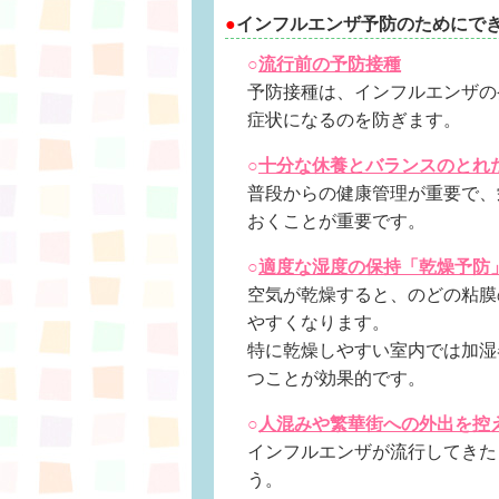
●
インフルエンザ予防のためにで
○
流行前の予防接種
予防接種は、インフルエンザの
症状になるのを防ぎます。
○
十分な休養とバランスのとれ
普段からの健康管理が重要で、
おくことが重要です。
○
適度な湿度の保持「乾燥予防
空気が乾燥すると、のどの粘膜
やすくなります。
特に乾燥しやすい室内では加湿
つことが効果的です。
○
人混みや繁華街への外出を控
インフルエンザが流行してきた
う。