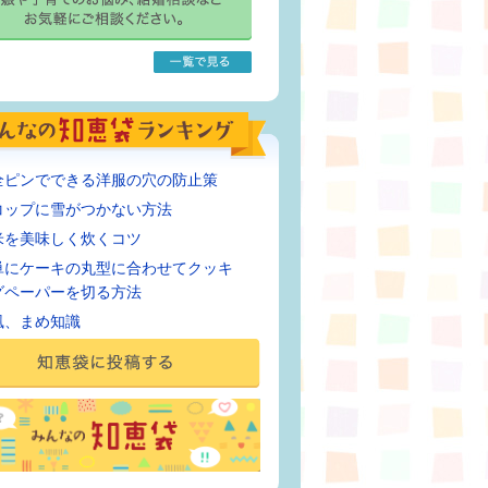
全ピンでできる洋服の穴の防止策
コップに雪がつかない方法
米を美味しく炊くコツ
単にケーキの丸型に合わせてクッキ
グペーパーを切る方法
風、まめ知識