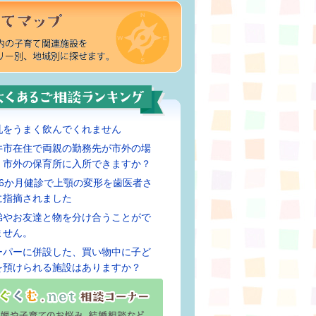
乳をうまく飲んでくれません
井市在住で両親の勤務先が市外の場
、市外の保育所に入所できますか？
歳6か月健診で上顎の変形を歯医者さ
に指摘されました
弟やお友達と物を分け合うことがで
ません。
ーパーに併設した、買い物中に子ど
を預けられる施設はありますか？