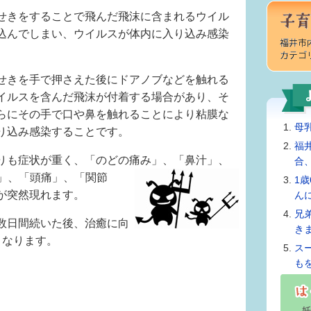
せきをすることで飛んだ飛沫に含まれるウイル
込んでしまい、ウイルスが体内に入り込み感染
せきを手で押さえた後にドアノブなどを触れる
イルスを含んだ飛沫が付着する場合があり、そ
らにその手で口や鼻を触れることにより粘膜な
母
り込み感染することです。
福
りも症状が重く、「のどの痛み」、「鼻汁」、
合
」、
「頭痛」、「関節
1
が突然現れます。
ん
兄
数日間続いた後、治癒に向
き
となります。
ス
も