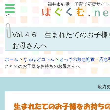
福井市結婚・子育て応援サイト
メニュー
パートナーをつくろう
いまどきの結婚事情
Vol.４６ 生まれたてのお子
結婚したい
お母さんへ
子どもがほしい
ホーム
>
なるほどコラム
>
とっさの救急処置・応急
福井の子育て環境
れたてのお子様をお持ちのお母さんへ
子どもを育てよう
最終更
もしものときの緊急連絡先
届出・手当・助成