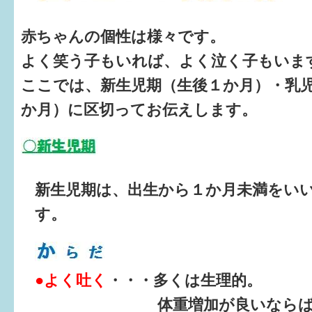
健診・予防接種
赤ちゃんの個性は様々です。
仲間づくり・遊び場
よく笑う子もいれば、よく泣く子もいま
子どもを預けたい
ここでは、新生児期（生後１か月）・乳
入園・入学
か月）に区切ってお伝えします。
相談したい
さまざまな支援
新生児期は、出生から１か月未満をい
す。
子育てカレンダー
妊娠
出産〜3か月
●よく吐く
・・・多くは生理的。
体重増加が良いなら
3か月〜6か月