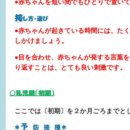
はぐくむ.net相談コーナー
●赤ちゃんを短い間でもひとりで置い
みんなの知恵袋
●赤ちゃんが起きている時間には、た
子育て情報誌「ほっと」
しかけましょう。
食育
●目を合わせ、赤ちゃんが発する言葉
福井市図書館オススメの本
り返すことは、とても良い刺激です。
お出かけ情報
病気・けが 基本情報
パパもママも子育て
ここでは〔初期〕を２か月ごろまでと
ワンポイント英会話
ソーシャルメディア