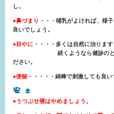
し。
6か月〜1歳
●鼻づまり
・・・哺乳がよければ、様子
1歳〜3歳
良いでしょう。
3歳〜就学前
●目やに
・・・・多くは自然に治ります
就学後〜
続くようなら健診のときに
ださい。
子育てマップ
イベントレポート
●便秘
・・・・・綿棒で刺激しても良い
なるほどコラム
●うつぶせ寝はやめましょう。
メールマガジン