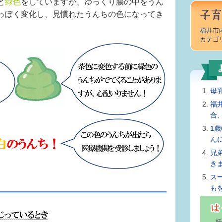
と
緑色
をしていますが、ゆっくり腸の中をうん
っぽく変化し、見慣れたうんちの色になってき
母
福
合
1
ん
兄
き
ス
も