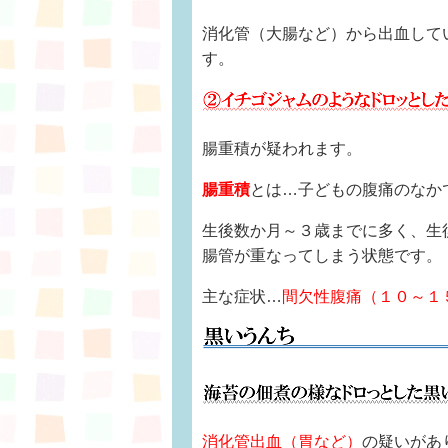
消化管（大腸など）から出血して
す。
腸重積が疑われます。
腸重積
とは…子どもの腹痛のなか
生後数か月～３歳までに多く、生
腸管が重なってしまう状態です。
主な症状…
間欠性腹痛（１０～１
消化管出血（胃
など）
の疑いがあ