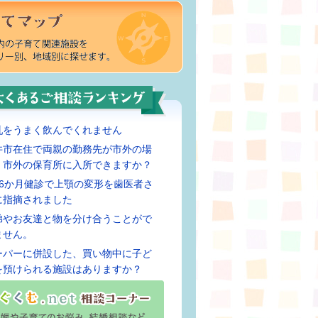
乳をうまく飲んでくれません
井市在住で両親の勤務先が市外の場
、市外の保育所に入所できますか？
歳6か月健診で上顎の変形を歯医者さ
に指摘されました
弟やお友達と物を分け合うことがで
ません。
ーパーに併設した、買い物中に子ど
を預けられる施設はありますか？