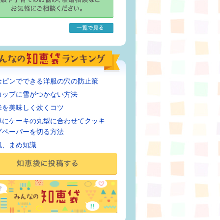
全ピンでできる洋服の穴の防止策
コップに雪がつかない方法
米を美味しく炊くコツ
単にケーキの丸型に合わせてクッキ
グペーパーを切る方法
風、まめ知識