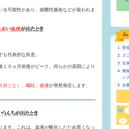
いる可能性があり、細菌性腸炎などが疑われま
安
でも代表的な疾患。
ス
古
後１０ヵ月前後がピーク。何らかの原因により
簡
ン
台
５分ごと）、嘔吐、血便
が突然発症します。
ります。これは、血液が酸化したため黒くなっ