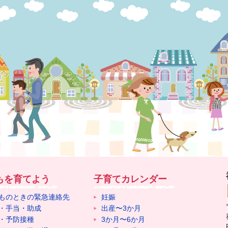
もを育てよう
子育てカレンダー
ものときの緊急連絡先
妊娠
・手当・助成
出産〜3か月
・予防接種
3か月〜6か月