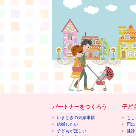
パートナーをつくろう
子ど
いまどきの結婚事情
もし
結婚したい
届出
子どもがほしい
健診