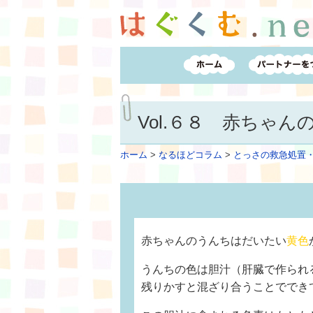
Vol.６８ 赤ちゃ
ホーム
>
なるほどコラム
>
とっさの救急処置
赤ちゃんのうんちはだいたい
黄色
うんちの色は胆汁（肝臓で作られ
残りかすと混ざり合うことででき