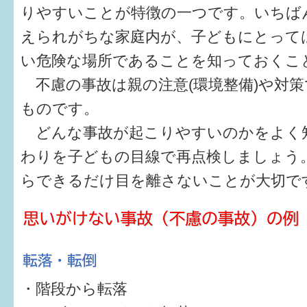
健診・予防接種
りやすいことが特徴の一つです。いちば
えられがちな家庭内が、子どもにとって
仲間づくり・遊び場
い危険な場所であることを知っておくこ
子どもを預けたい
不慮の事故は親の注意(環境整備)や対策
入園・入学
ものです。
どんな事故が起こりやすいのかをよく
相談したい
わりを子どもの目線で再点検しましょう
さまざまな支援
らできるだけ目を離さないことが大切で
子育てカレンダー
妊娠
出産〜3か月
・階段から転落
3か月〜6か月