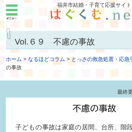
福井市結婚・子育て応援サイト
メニュー
パートナーをつくろう
いまどきの結婚事情
Vol.６９ 不慮の事故
結婚したい
ホーム
>
なるほどコラム
>
とっさの救急処置・応急
子どもがほしい
の事故
福井の子育て環境
最終更
子どもを育てよう
もしものときの緊急連絡先
届出・手当・助成
子どもの事故は家庭の居間、台所、階段