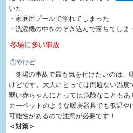
はぐくむ.net相談コーナー
いた
みんなの知恵袋
・家庭用プールで溺れてしまった
・洗濯機の中をのぞき込んで落ちてしま
子育て情報誌「ほっと」
食育
福井市図書館オススメの本
冬場の事故で最も気を付けたいのは、
お出かけ情報
けどです。大人にとっては問題ない温度
病気・けが 基本情報
弱い赤ちゃんにとっては危険なこともあ
パパもママも子育て
カーペットのような暖房器具でも低温や
ワンポイント英会話
可能性があるので注意が必要です！
＜対策＞
ソーシャルメディア