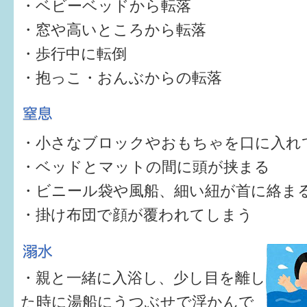
・ベビーベッドから転落
・窓や高いところから転落
6か月〜1歳
・歩行中に転倒
1歳〜3歳
・抱っこ・おんぶからの転落
3歳〜就学前
就学後〜
・小さなブロックやおもちゃを口に入れ
・ベッドとマットの間に頭が挟まる
子育てマップ
・ビニール袋や風船、細い紐が首に絡ま
イベントレポート
・掛け布団で顔が覆われてしまう
なるほどコラム
・親と一緒に入浴し、少し目を離し
メールマガジン
た時に湯船にうつぶせで浮かんで