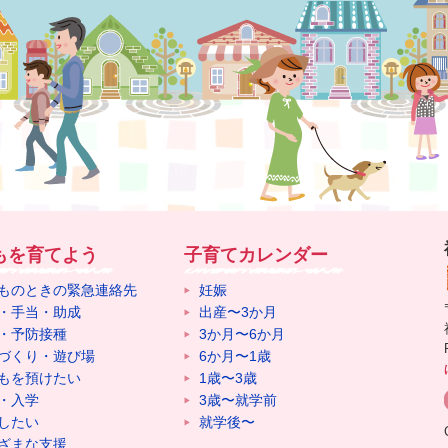
もを育てよう
子育てカレンダー
ものときの緊急連絡先
妊娠
・手当・助成
出産〜3か月
・予防接種
3か月〜6か月
づくり・遊び場
6か月〜1歳
もを預けたい
1歳〜3歳
・入学
3歳〜就学前
したい
就学後〜
ざまな支援