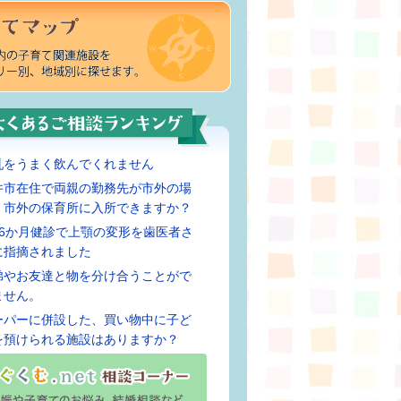
乳をうまく飲んでくれません
井市在住で両親の勤務先が市外の場
、市外の保育所に入所できますか？
歳6か月健診で上顎の変形を歯医者さ
に指摘されました
弟やお友達と物を分け合うことがで
ません。
ーパーに併設した、買い物中に子ど
を預けられる施設はありますか？