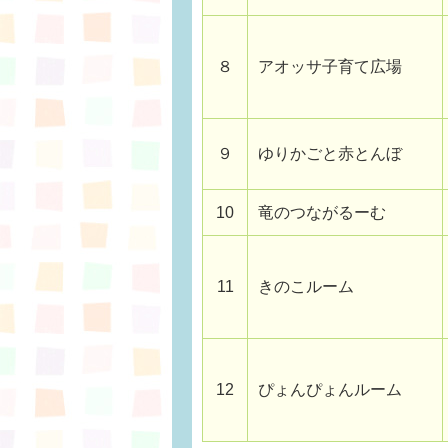
８
アオッサ子育て広場
９
ゆりかごと赤とんぼ
10
竜のつながるーむ
11
きのこルーム
12
ぴょんぴょんルーム