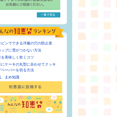
全ピンでできる洋服の穴の防止策
コップに雪がつかない方法
米を美味しく炊くコツ
単にケーキの丸型に合わせてクッキ
グペーパーを切る方法
風、まめ知識