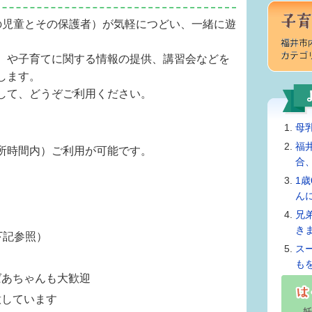
児童とその保護者）が気軽につどい、一緒に遊
）や子育てに関する情報の提供、講習会などを
します。
して、どうぞご利用ください。
母
福
所時間内）ご利用が可能です。
合
1
ん
兄
き
下記参照）
ス
も
ばあちゃんも大歓迎
意しています