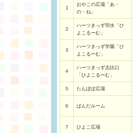
おやこの広場「あ・
1
の・ね」
ハーツきっず羽水「ひ
２
よこるーむ」
ハーツきっず学園「ひ
３
よこるーむ」
ハーツきっず志比口
４
「ひよこるーむ」
５
たんぽぽ広場
６
ぱんだルーム
７
ひよこ広場