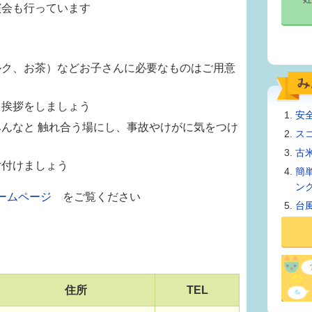
演会も行っています
ルク、お茶）などお子さんに必要なものはご用意
、挨拶をしましょう
安
んなと 触れ合う場にし、事故やけがに気をつけ
ス
古
片付けましょう
簡
ン
ームページ
をご覧ください
台
住所
TEL