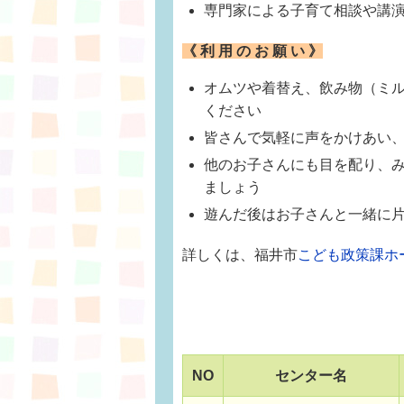
専門家による子育て相談や講
《 利 用 の お 願 い 》
オムツや着替え、飲み物（ミ
ください
皆さんで気軽に声をかけあい
他のお子さんにも目を配り、み
ましょう
遊んだ後はお子さんと一緒に
詳しくは、福井市
こども政策課ホ
NO
センター名