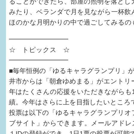
ることができたら、部屋の照明を落とし
みたり、ベランダで月を見ながら一杯飲
6か月〜1歳
ほのかな月明かりの中で過ごしてみるの
1歳〜3歳
━━━━━━━━━
3歳〜就学前
☆ トピックス ☆
就学後〜
━━━━━━━━━
■毎年恒例の「ゆるキャラグランプリ」
子育てマップ
井市からは「朝倉ゆめまる」がエントリ
イベントレポート
年はたくさんの応援をいただきながらも1
績。今年はさらに上を目指したいところ
なるほどコラム
投票は以下の「ゆるキャラグランプリオ
メールマガジン
ブサイト」からできます。メールアドレ
１IDの登録ができ、1日1票の投票が可能