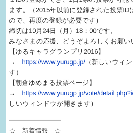
はぐくむ.net相談コーナー
ます。（2015年以前に登録された投票I
みんなの知恵袋
ので、再度の登録が必要です）
締切は10月24日（月）18：00です。
子育て情報誌「ほっと」
みなさまの応援、どうぞよろしくお願い
食育
【ゆるキャラグランプリ2016】
福井市図書館オススメの本
→
https://www.yurugp.jp/
（新しいウィン
す）
お出かけ情報
【朝倉ゆめまる投票ページ】
病気・けが 基本情報
→
https://www.yurugp.jp/vote/detail.php
パパもママも子育て
しいウィンドウが開きます）
ワンポイント英会話
━━━━━━━━
ソーシャルメディア
☆ 新着情報 ☆