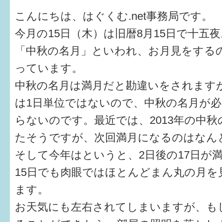
健診・予防接種
こんにちは、はぐくむ.net事務局です。
仲間づくり・遊び場
今月の15日（木）は旧暦8月15日で十五
「中秋の名月」といわれ、お月見をする
子どもを預けたい
っています。
入園・入学
中秋の名月は満月だと勘違いをされます
相談したい
は1日単位ではないので、中秋の名月が
らないのです。最近では、2013年の中
さまざまな支援
たそうですが、次回満月になるのはなんと
そして今年はというと、2日後の17日が
子育てカレンダー
15日でも肉眼ではほとんどまん丸の月を
妊娠
ます。
出産〜3か月
お天気にも左右されてしまいますが、も
3か月〜6か月