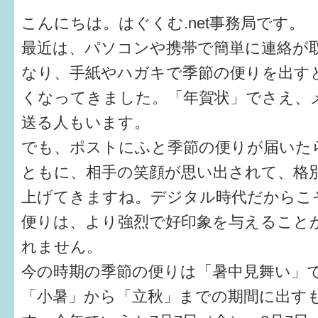
健診・予防接種
こんにちは。はぐくむ.net事務局です。
仲間づくり・遊び場
最近は、パソコンや携帯で簡単に連絡が
なり、手紙やハガキで季節の便りを出す
子どもを預けたい
くなってきました。「年賀状」でさえ、メ
入園・入学
送る人もいます。
相談したい
でも、ポストにふと季節の便りが届いた
ともに、相手の笑顔が思い出されて、格
さまざまな支援
上げてきますね。デジタル時代だからこ
便りは、より強烈で好印象を与えること
子育てカレンダー
れません。
妊娠
今の時期の季節の便りは「暑中見舞い」
出産〜3か月
「小暑」から「立秋」までの期間に出す
3か月〜6か月