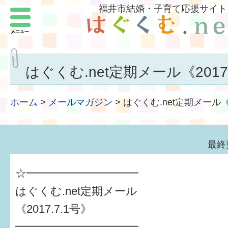
福井市結婚・子育て応援サイト
メニュー
パートナーをつくろう
いまどきの結婚事情
はぐくむ.net定期メール《2017.
結婚したい
ホーム
>
メールマガジン
>
はぐくむ.net定期メール《2
子どもがほしい
福井の子育て環境
最終
子どもを育てよう
☆━━━━━━━━━━
もしものときの緊急連絡先
はぐくむ.net定期メール
《2017.7.1号》
届出・手当・助成
━━━━━━━━━━━