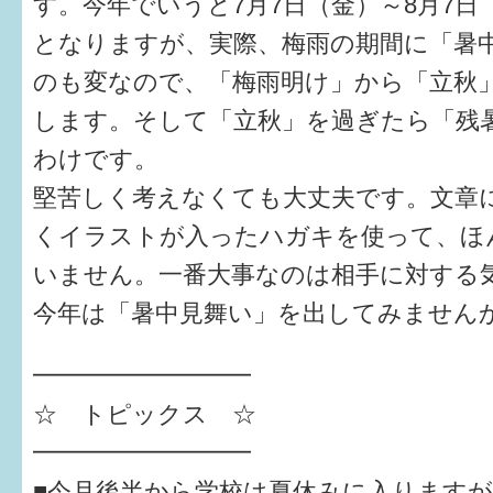
す。今年でいうと7月7日（金）～8月7日
となりますが、実際、梅雨の期間に「暑
6か月〜1歳
のも変なので、「梅雨明け」から「立秋
1歳〜3歳
します。そして「立秋」を過ぎたら「残
3歳〜就学前
わけです。
堅苦しく考えなくても大丈夫です。文章
就学後〜
くイラストが入ったハガキを使って、ほん
いません。一番大事なのは相手に対する
子育てマップ
今年は「暑中見舞い」を出してみません
イベントレポート
━━━━━━━━━
なるほどコラム
☆ トピックス ☆
メールマガジン
━━━━━━━━━
■今月後半から学校は夏休みに入ります