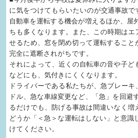
はぐくむ.net相談コーナー
に気をつけてもらいたいのが交通事故で
みんなの知恵袋
自動車を運転する機会が増えるほか、屋
ちも多くなります。また、この時期はエ
子育て情報誌「ほっと」
せるため、窓を閉め切って運転すること
食育
完全に遮断されがちです。
福井市図書館オススメの本
それによって、近くの自転車の音や子ど
などにも、気付きにくくなります。
お出かけ情報
ドライバーである私たちが、急ブレーキ
病気・けが 基本情報
ドル、急な車線変更など、「急」を回避
パパもママも子育て
るだけでも、防げる事故は間違いなく増
どうか「＜急＞な運転はしない」と意識
ワンポイント英会話
けてください。
ソーシャルメディア