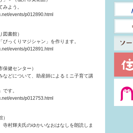
てみよう。
t/events/p012890.html
り図書館）
「びっくりマジシャン」を作ります。
t/events/p012891.html
市保健センター）
みなどについて、助産師によるミニ子育て講
」です。
t/events/p012753.html
館）
、寺村輝夫氏のゆかいなおはなしを朗読しま