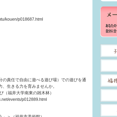
。
koutu/kouen/p018687.html
分の責任で自由に遊べる遊び場）での遊びを通
力、生きる力を育みませんか。
そび（福井大学南東の雑木林）
t/events/p012889.html
う」＞（福井市美術館）