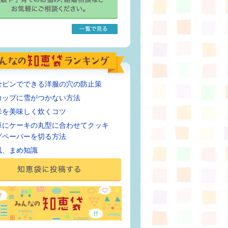
全ピンでできる洋服の穴の防止策
コップに雪がつかない方法
米を美味しく炊くコツ
単にケーキの丸型に合わせてクッキ
グペーパーを切る方法
風、まめ知識