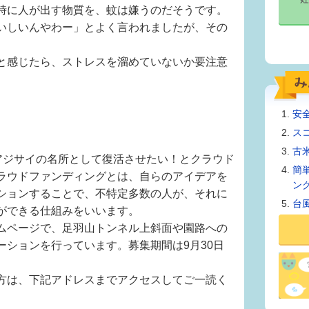
時に人が出す物質を、蚊は嫌うのだそうです。
いしいんやわー」とよく言われましたが、その
と感じたら、ストレスを溜めていないか要注意
安
ス
古
アジサイの名所として復活させたい！とクラウド
簡
ラウドファンディングとは、自らのアイデアを
ン
ションすることで、不特定多数の人が、それに
台
ができる仕組みをいいます。
ムページで、足羽山トンネル上斜面や園路への
ーションを行っています。募集期間は9月30日
方は、下記アドレスまでアクセスしてご一読く