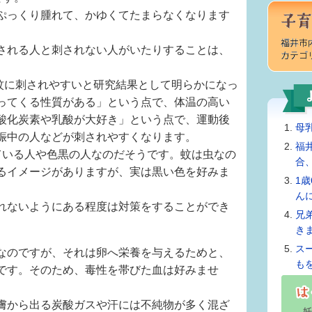
ぷっくり腫れて、かゆくてたまらなくなります
される人と刺されない人がいたりすることは、
蚊に刺されやすいと研究結果として明らかになっ
ってくる性質がある」という点で、体温の高い
酸化炭素や乳酸が大好き」という点で、運動後
母
娠中の人などが刺されやすくなります。
福
ている人や色黒の人なのだそうです。蚊は虫なの
合
るイメージがありますが、実は黒い色を好みま
1
ん
れないようにある程度は対策をすることができ
兄
き
ス
なのですが、それは卵へ栄養を与えるためと、
も
です。そのため、毒性を帯びた血は好みませ
膚から出る炭酸ガスや汗には不純物が多く混ざ