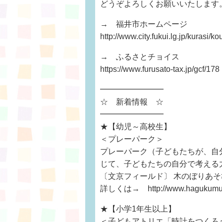
どうぞよろしくお願いいたします
→ 福井市ホームページ
http://www.city.fukui.lg.jp/kurasi/
→ ふるさとチョイス
https://www.furusato-tax.jp/gcf/178
━━━━━━━━
☆ 新着情報 ☆
━━━━━━━━
★【幼児～高校生】
＜プレーパーク＞
プレーパーク（子どもたちが、自
じて、子どもたちの自分で考える
〔文京フィールド〕 木のぼりあ
詳しくは→ http://www.hagukumu.ne
★【小学1年生以上】
＜子どもアトリエ「時計をつくろ