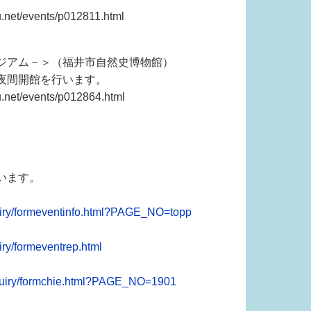
t/events/p012811.html
ジアム－＞（福井市自然史博物館）
夜間開館を行います。
t/events/p012864.html
います。
uiry/formeventinfo.html?PAGE_NO=topp
ry/formeventrep.html
nquiry/formchie.html?PAGE_NO=1901