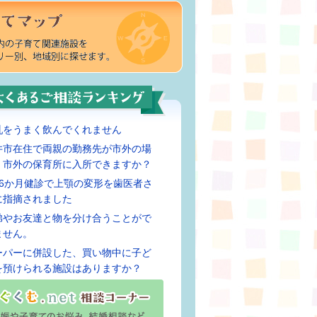
乳をうまく飲んでくれません
井市在住で両親の勤務先が市外の場
、市外の保育所に入所できますか？
歳6か月健診で上顎の変形を歯医者さ
に指摘されました
弟やお友達と物を分け合うことがで
ません。
ーパーに併設した、買い物中に子ど
を預けられる施設はありますか？