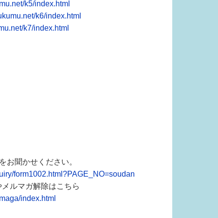
mu.net/k5/index.html
ukumu.net/k6/index.html
mu.net/k7/index.html
想をお聞かせください。
nquiry/form1002.html?PAGE_NO=soudan
やメルマガ解除はこちら
lmaga/index.html