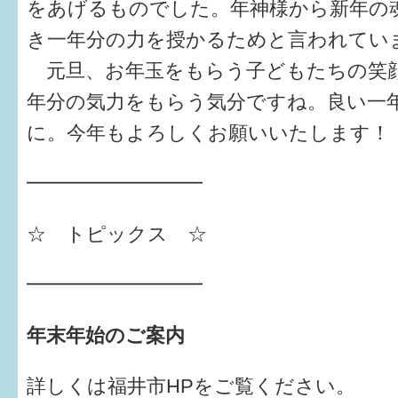
をあげるものでした。年神様から新年の
き一年分の力を授かるためと言われてい
6か月〜1歳
元旦、お年玉をもらう子どもたちの笑
1歳〜3歳
年分の気力をもらう気分ですね。良い一
3歳〜就学前
に。今年もよろしくお願いいたします！
就学後〜
━━━━━━━━━
子育てマップ
☆ トピックス ☆
イベントレポート
━━━━━━━━━
なるほどコラム
年末年始のご案内
メールマガジン
詳しくは福井市HPをご覧ください。