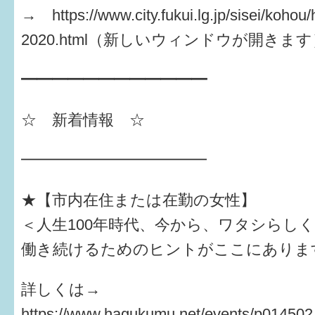
はぐくむ.net相談コーナー
→ https://www.city.fukui.lg.jp/sisei/kohou
みんなの知恵袋
2020.html（新しいウィンドウが開きます
━━━━━━━━━━━━
子育て情報誌「ほっと」
食育
☆ 新着情報 ☆
福井市図書館オススメの本
━━━━━━━━━━━━
お出かけ情報
★【市内在住または在勤の女性】
病気・けが 基本情報
＜人生100年時代、今から、ワタシらし
パパもママも子育て
働き続けるためのヒントがここにありま
ワンポイント英会話
詳しくは→
ソーシャルメディア
https://www.hagukumu.net/events/p014502