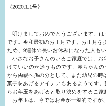
健診・予防接種
《2020.1.1号》
仲間づくり・遊び場
━━━━━━━━━━━
子どもを預けたい
明けましておめでとうございます。はぐく
入園・入学
です。令和最初のお正月です。お正月を
相談したい
ため、9連休の長いお休みになった人も
さまざまな支援
小さなお子さんのいるご家庭では、お
げていいのか迷うものです。赤ちゃんの
子育てカレンダー
から両親へ孫の分として、また幼児の時
菓子をあげるアイデアもあるようです。
妊娠
らお年玉をあげると取り決めをするご家
出産〜3か月
お年玉は、今ではお金が一般的ですが
3か月〜6か月