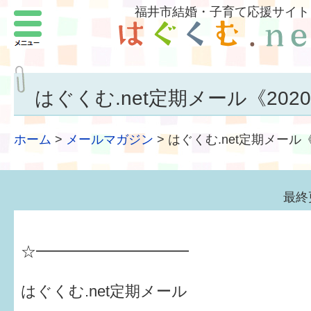
福井市結婚・子育て応援サイト
メニュー
パートナーをつくろう
いまどきの結婚事情
はぐくむ.net定期メール《2020.
結婚したい
ホーム
>
メールマガジン
>
はぐくむ.net定期メール《2
子どもがほしい
福井の子育て環境
最終
子どもを育てよう
☆━━━━━━━━━━
もしものときの緊急連絡先
届出・手当・助成
はぐくむ.net定期メール