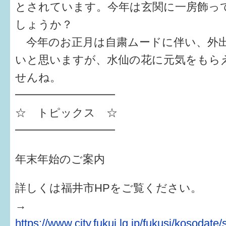
とされています。今年は玄関に一房飾っ
6か月〜1歳
しょうか？
今年のお正月は自粛ムードに伴い、外
1歳〜3歳
いと思いますが、水仙の花に元気をもら
3歳〜就学前
せんね。
就学後〜
━━━━━━━━━
☆ トピックス ☆
子育てマップ
━━━━━━━━━
イベントレポート
年末年始のご案内
なるほどコラム
詳しくは福井市HPをご覧ください。
→
メールマガジン
https://www.city.fukui.lg.jp/fukusi/kosoda