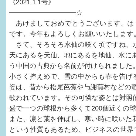
《2021.1.1号》
健診・予防接種
━━━━━━━━━━☆
仲間づくり・遊び場
あけましておめでとうございます、はぐく
子どもを預けたい
です。今年もよろしくお願いいたします
さて、そろそろ水仙の咲く頃ですね。
入園・入学
天にあるを天仙、地にあるを地仙、水に
相談したい
う中国の古典から名前が付けられました
さまざまな支援
小さく控えめで、雪の中からも春を告げ
姿は、昔から松尾芭蕉や与謝蕪村などの
子育てカレンダー
歌われています。その可憐な姿とは対照
妊娠
盛で一つの球根から多くて200個近くの
また、凛と葉を伸ばし、寒い時に咲いた
出産〜3か月
という性質もあるため、ビジネスの世界
3か月〜6か月