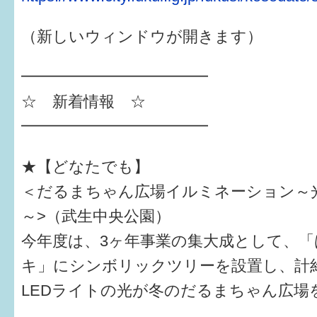
はぐくむ.net相談コーナー
（新しいウィンドウが開きます）
みんなの知恵袋
━━━━━━━━━━━━
子育て情報誌「ほっと」
☆ 新着情報 ☆
食育
━━━━━━━━━━━━
福井市図書館オススメの本
★【どなたでも】
お出かけ情報
＜だるまちゃん広場イルミネーション～
病気・けが 基本情報
～>（武生中央公園）
今年度は、3ヶ年事業の集大成として、
パパもママも子育て
キ」にシンボリックツリーを設置し、計約5
ワンポイント英会話
LEDライトの光が冬のだるまちゃん広場
ソーシャルメディア