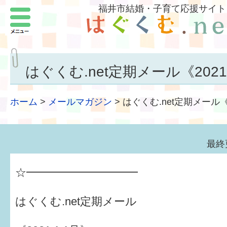
福井市結婚・子育て応援サイト
メニュー
パートナーをつくろう
いまどきの結婚事情
はぐくむ.net定期メール《2021.
結婚したい
ホーム
>
メールマガジン
>
はぐくむ.net定期メール《2
子どもがほしい
福井の子育て環境
最終
子どもを育てよう
☆━━━━━━━━━━
もしものときの緊急連絡先
はぐくむ.net定期メール
届出・手当・助成