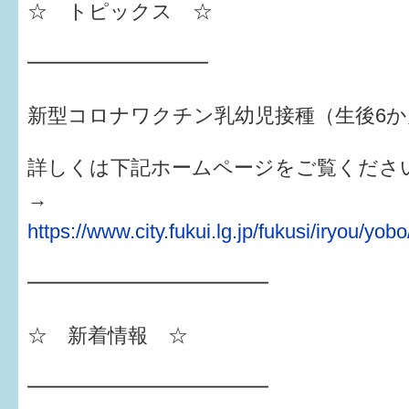
はぐくむ.net相談コーナー
☆ トピックス ☆
みんなの知恵袋
━━━━━━━━━
子育て情報誌「ほっと」
新型コロナワクチン乳幼児接種（生後6か
食育
詳しくは下記ホームページをご覧くださ
福井市図書館オススメの本
→
お出かけ情報
https://www.city.fukui.lg.jp/fukusi/iryou/yo
病気・けが 基本情報
━━━━━━━━━━━━
パパもママも子育て
☆ 新着情報 ☆
ワンポイント英会話
━━━━━━━━━━━━
ソーシャルメディア