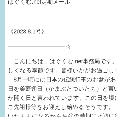
はぐくむ.net定期メール
健診・予防接種
仲間づくり・遊び場
子どもを預けたい
《2023.8.1号》
入園・入学
━━━━━━━━━━☆
相談したい
こんにちは、はぐくむ.net事務局です
さまざまな支援
しくなる季節です。皆様いかがお過ごし
8月中頃には日本の伝統行事のお盆があ
子育てカレンダー
日を釜蓋朔日（かまぶたついたち）と言
妊娠
が開く日と言われています。この日を境
出産〜3か月
ご先祖様等をお迎えし始めるそうです。
いたままになるからお盆の時期に水辺に
3か月〜6か月