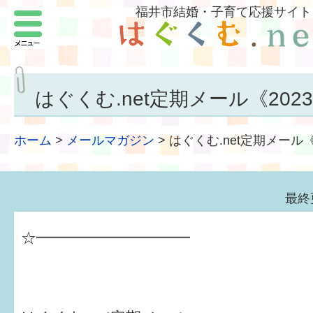
福井市結婚・子育て応援サイト
メニュー
パートナーをつくろう
いまどきの結婚事情
はぐくむ.net定期メール《2023.
結婚したい
ホーム
>
メールマガジン
>
はぐくむ.net定期メール《2
子どもがほしい
福井の子育て環境
最終
子どもを育てよう
☆━━━━━━━━━━
もしものときの緊急連絡先
届出・手当・助成