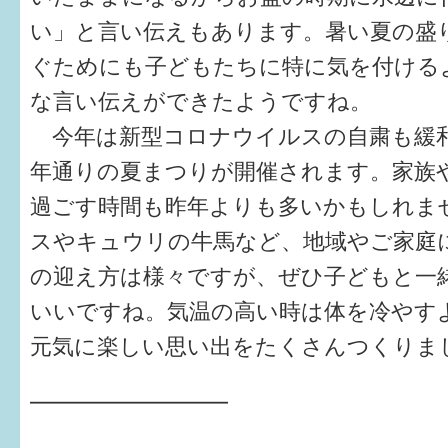
い」と言い伝えもあります。暑い夏の盛
6か月〜1歳
ぐためにも子どもたちに特に気を付ける
1歳〜3歳
な言い伝えができたようですね。
今年は新型コロナウイルスの自粛も緩
3歳〜就学前
年通りの夏まつりが開催されます。家族
就学後〜
過ごす時間も昨年よりも多いかもしれま
スやキュウリの牛馬など、地域やご家庭
子育てマップ
の迎え方は様々ですが、ぜひ子どもと一
イベントレポート
いいですね。気温の高い時は体を冷やす
なるほどコラム
元気に楽しい思い出をたくさんつくりま
━━━━━━━━━
メールマガジン