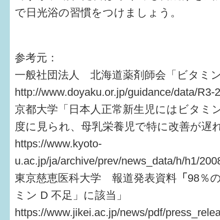
はぐくむ.net相談コーナー
で日光浴の習慣をつけましょう。
みんなの知恵袋
子育て情報誌「ほっと」
参考元：
一般社団法人 北海道薬剤師会「ビタミン
食育
http://www.doyaku.or.jp/guidance/data/R3-2
福井市図書館オススメの本
京都大学「日本人正常新生児にはビタミ
お出かけ情報
度に見られ、母乳栄養児で特に改善が遅
https://www.kyoto-
病気・けが 基本情報
u.ac.jp/ja/archive/prev/news_data/h/h1/2
パパもママも子育て
東京慈恵医科大学 報道発表資料
「
98％
ワンポイント英会話
ミン D 不足」に該当」
ソーシャルメディア
https://www.jikei.ac.jp/news/pdf/press_rel