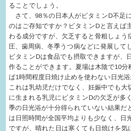
ることでしょう。
6か月〜1歳
さて、98％の日本人がビタミンD不足
のはご存知ですか？ビタミンDと言えば
1歳〜3歳
わる成分ですが、欠乏すると骨粗しょう
3歳〜就学前
圧、歯周病、冬季うつ病などに発展して
就学後〜
ビタミンDは食品でも摂取できますが、
作ることができます。夏場は木陰で10分
子育てマップ
ば1時間程度日焼け止めを使わない日光浴
これは乳幼児だけでなく、妊娠中でも大
イベントレポート
に生まれる乳児にビタミンDの欠乏が多
なるほどコラム
季の日光浴が十分得られていない結果だ
は日照時間が全国平均よりも少なく、日
メールマガジン
ですが、晴れた日は寒くても日焼けを気