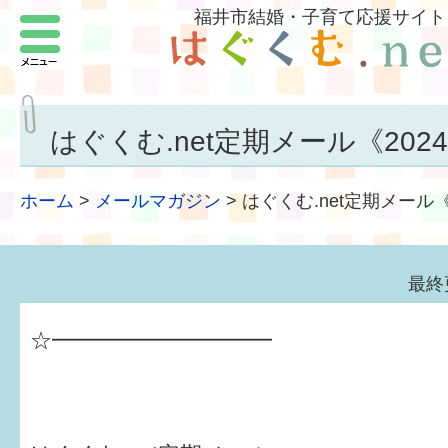
福井市結婚・子育て応援サイト
メニュー
パートナーをつくろう
いまどきの結婚事情
はぐくむ.net定期メール《2024.
結婚したい
ホーム
>
メールマガジン
>
はぐくむ.net定期メール《2
子どもがほしい
福井の子育て環境
最終
子どもを育てよう
☆━━━━━━━━━━
もしものときの緊急連絡先
届出・手当・助成