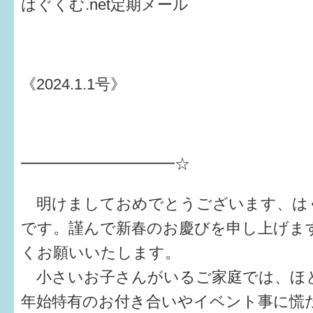
はぐくむ.net定期メール
健診・予防接種
仲間づくり・遊び場
子どもを預けたい
《2024.1.1号》
入園・入学
相談したい
━━━━━━━━━━☆
さまざまな支援
明けましておめでとうございます、はぐく
子育てカレンダー
です。謹んで新春のお慶びを申し上げま
妊娠
くお願いいたします。
小さいお子さんがいるご家庭では、ほ
出産〜3か月
年始特有のお付き合いやイベント事に慌
3か月〜6か月