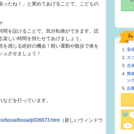
張ったね！」と褒めてあげることで、こどもの
ア
時間を設けることで、気分転換ができます。読
る楽しい時間を持たせてあげましょう。
然を感じる絶好の機会！軽い運動や散歩で体を
安
シュさせましょう！
ス
古
簡
ン
台
れなどを行っています。
rasi/bosai/bosai/p026673.html
（新しいウィンドウ