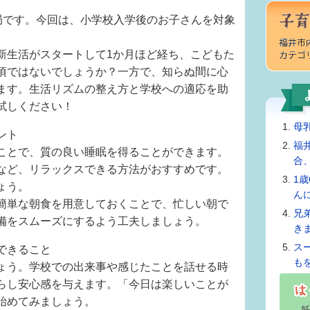
務局です。今回は、小学校入学後のお子さんを対象
生活がスタートして1か月ほど経ち、こどもた
頃ではないでしょうか？一方で、知らぬ間に心
ます。生活リズムの整え方と学校への適応を助
試しください！
母
ント
福
ことで、質の良い睡眠を得ることができます。
合
など、リラックスできる方法がおすすめです。
1
ょう。
ん
簡単な朝食を用意しておくことで、忙しい朝で
兄
備をスムーズにするよう工夫しましょう。
き
ス
できること
も
ょう。学校での出来事や感じたことを話せる時
らし安心感を与えます。「今日は楽しいことが
始めてみましょう。