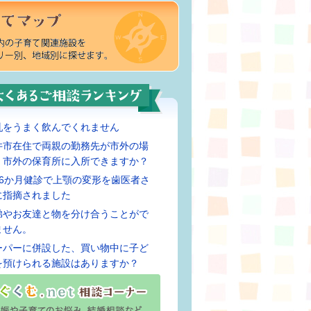
乳をうまく飲んでくれません
井市在住で両親の勤務先が市外の場
、市外の保育所に入所できますか？
歳6か月健診で上顎の変形を歯医者さ
に指摘されました
弟やお友達と物を分け合うことがで
ません。
ーパーに併設した、買い物中に子ど
を預けられる施設はありますか？