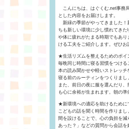
こんにちは、はぐくむ.net事
とした内容をお届けします。
新緑の季節がやってきました！新
ちも新しい環境に少し慣れてきた
や体に疲れがたまる時期でもあり
ける工夫をご紹介します。ぜひお
★生活リズムを整えるためのポイ
毎晩同じ時間に寝る習慣をつける
本の読み聞かせや軽いストレッチ
寝る前のルーティンをつくりまし
また、前日の夜に服を選んだり、
も心に余裕が生まれます。朝の準
★新環境への適応を助けるために
こどもの話を聞く時間を作りまし
間を設けることで、心の負担を減
あった？」などの質問から会話を