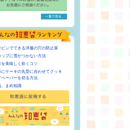
全ピンでできる洋服の穴の防止策
コップに雪がつかない方法
米を美味しく炊くコツ
単にケーキの丸型に合わせてクッキ
グペーパーを切る方法
風、まめ知識