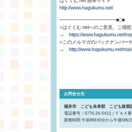
はぐくむ.net 携帯サイト
http://www.hagukumu.net/
━━━━━━━━━━━━■□■
○はぐくむ.netへのご意見、ご感
→
https://www.hagukumu.net/i
○このメルマガのバックナンバー
→
http://www.hagukumu.net/mai
お問合せ先
福井市 こども未来部 こども政策
電話番号：0776-20-5412／ＦＡＸ番号
業務時間
午前8時30分から午後5時1