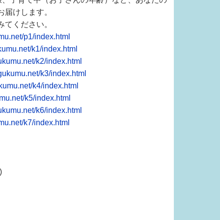
お届けします。
みてください。
mu.net/p1/index.html
kumu.net/k1/index.html
ukumu.net/k2/index.html
gukumu.net/k3/index.html
kumu.net/k4/index.html
mu.net/k5/index.html
ukumu.net/k6/index.html
mu.net/k7/index.html
)