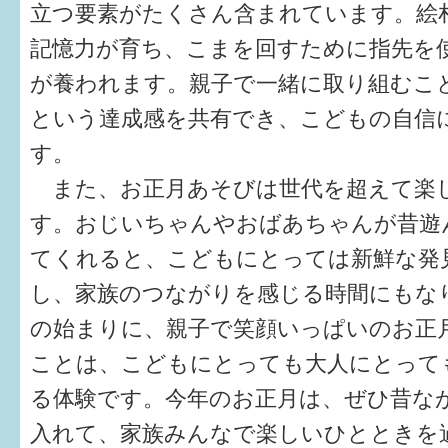
立つ要素がたくさん含まれています。絵
6か月〜1歳
記憶力が育ち、こまを回すために指先を
が養われます。親子で一緒に取り組むこ
1歳〜3歳
という達成感を共有でき、こどもの自信
3歳〜就学前
す。
就学後〜
また、お正月あそびは世代を超えて楽
す。おじいちゃんやおばあちゃんが昔遊
子育てマップ
てくれると、こどもにとっては新鮮な発
し、家族のつながりを感じる時間にもな
イベントレポート
の始まりに、親子で笑顔いっぱいのお正
なるほどコラム
ことは、こどもにとっても大人にとって
る体験です。今年のお正月は、ぜひ昔な
メールマガジン
入れて、家族みんなで楽しいひとときを