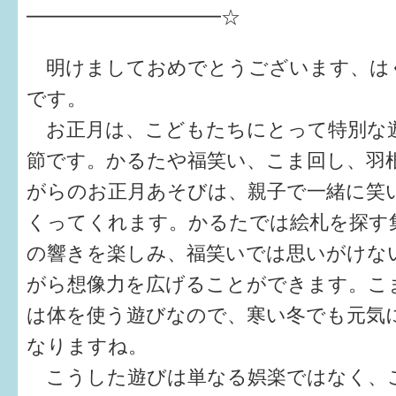
健診・予防接種
━━━━━━━━━━☆
仲間づくり・遊び場
明けましておめでとうございます、はぐく
子どもを預けたい
です。
お正月は、こどもたちにとって特別な
入園・入学
節です。かるたや福笑い、こま回し、羽
相談したい
がらのお正月あそびは、親子で一緒に笑
さまざまな支援
くってくれます。かるたでは絵札を探す
の響きを楽しみ、福笑いでは思いがけな
子育てカレンダー
がら想像力を広げることができます。こ
妊娠
は体を使う遊びなので、寒い冬でも元気
なりますね。
出産〜3か月
こうした遊びは単なる娯楽ではなく、
3か月〜6か月