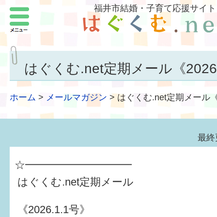
福井市結婚・子育て応援サイト
メニュー
パートナーをつくろう
いまどきの結婚事情
はぐくむ.net定期メール《2026.
結婚したい
ホーム
>
メールマガジン
>
はぐくむ.net定期メール《2
子どもがほしい
福井の子育て環境
最終
子どもを育てよう
☆━━━━━━━━━━
もしものときの緊急連絡先
はぐくむ.net定期メール
届出・手当・助成
《2026.1.1号》