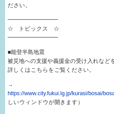
はぐくむ.net相談コーナー
ださい。
みんなの知恵袋
━━━━━━━━━
☆ トピックス ☆
子育て情報誌「ほっと」
━━━━━━━━━
食育
■能登半島地震
福井市図書館オススメの本
被災地への支援や義援金の受け入れなど
お出かけ情報
詳しくはこちらをご覧ください。
病気・けが 基本情報
→
パパもママも子育て
https://www.city.fukui.lg.jp/kurasi/bosai/bo
ワンポイント英会話
しいウィンドウが開きます）
ソーシャルメディア