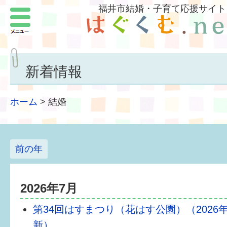
福井市結婚・子育て応援サイト
メニュー
パートナーをつくろう
いまどきの結婚事情
新着情報
結婚したい
ホーム
>
結婚
子どもがほしい
福井の子育て環境
前の年
子どもを育てよう
もしものときの緊急連絡先
2026年7月
第34回はすまつり（花はす公園）（2026年7
届出・手当・助成
新）