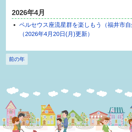
2026年4月
6か月〜1歳
ペルセウス座流星群を楽しもう（福井市自
1歳〜3歳
（2026年4月20日(月)更新）
3歳〜就学前
就学後〜
前の年
子育てマップ
イベントレポート
なるほどコラム
メールマガジン