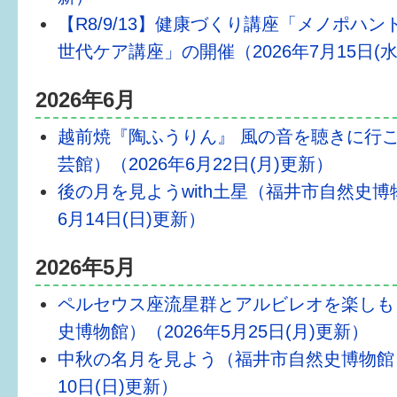
健診・予防接種
【R8/9/13】健康づくり講座「メノポハ
仲間づくり・遊び場
世代ケア講座」の開催（2026年7月15日(
子どもを預けたい
2026年6月
入園・入学
越前焼『陶ふうりん』 風の音を聴きに行こ
芸館）（2026年6月22日(月)更新）
相談したい
後の月を見ようwith土星（福井市自然史博物
さまざまな支援
6月14日(日)更新）
2026年5月
子育てカレンダー
ペルセウス座流星群とアルビレオを楽しも
妊娠
史博物館）（2026年5月25日(月)更新）
出産〜3か月
中秋の名月を見よう（福井市自然史博物館）
10日(日)更新）
3か月〜6か月