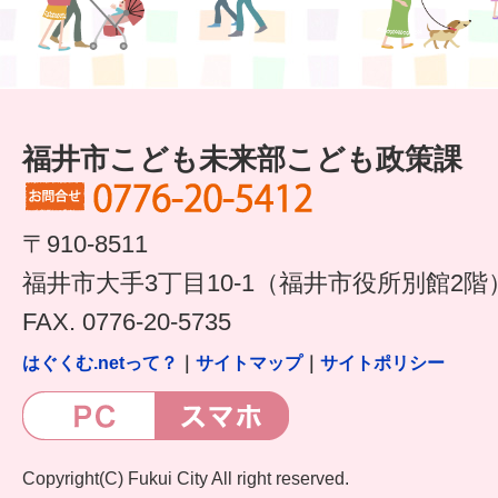
はぐくむ.net相談コーナー
みんなの知恵袋
子育て情報誌「ほっと」
福井市こども未来部こども政策課
食育
福井市図書館オススメの本
〒910-8511
お出かけ情報
福井市大手3丁目10-1（福井市役所別館2階
FAX. 0776-20-5735
病気・けが 基本情報
はぐくむ.netって？
｜
サイトマップ
｜
サイトポリシー
パパもママも子育て
ワンポイント英会話
ソーシャルメディア
Copyright(C) Fukui City All right reserved.