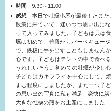
健診・予防接種
時間
9:30～11:00
仲間づくり・遊び場
感想
本日で牡蠣小屋が最後！たまた
散策に来ていて、迷いつつ思い出にな
子どもを預けたい
って入ってみました。子どもは貝は
入園・入学
蠣は初めて。普段からバーベキューや
相談したい
で、鉄板に手を出すこともしませんか
心です。子どもはテントの中で食べ
さまざまな支援
うれしいそう。初めての牡蠣が少し
子どもはカキフライを中心にして、
子育てカレンダー
まむ程度にしましたが、また一つ子
妊娠
の思い出の写真に私も満足。豪快に炭
出産〜3か月
大きな牡蠣の殻をお土産にしました！
3か月〜6か月