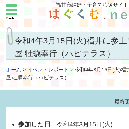
福井市結婚・子育て応援サイト
メニュー
パートナーをつくろう
いまどきの結婚事情
令和4年3月15日(火)福井に参
結婚したい
屋 牡蠣奉行（ハピテラス）
子どもがほしい
ホーム
>
イベントレポート
>
令和4年3月15日(火)
福井の子育て環境
屋 牡蠣奉行（ハピテラス）
子どもを育てよう
最終更
もしものときの緊急連絡先
届出・手当・助成
参加した日
令和4年3月15日(火)