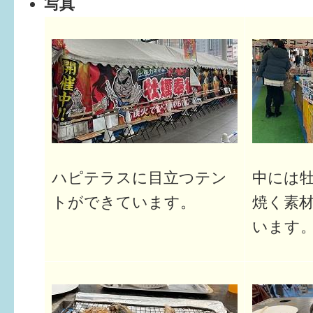
写真
6か月〜1歳
1歳〜3歳
3歳〜就学前
就学後〜
子育てマップ
ハピテラスに目立つテン
中には
トができています。
焼く素
イベントレポート
います
なるほどコラム
メールマガジン