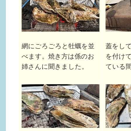
はぐくむ.net相談コーナー
みんなの知恵袋
子育て情報誌「ほっと」
網にごろごろと牡蠣を並
蓋をして
食育
べます。焼き方は係のお
を付け
福井市図書館オススメの本
姉さんに聞きました。
ている
お出かけ情報
病気・けが 基本情報
パパもママも子育て
ワンポイント英会話
ソーシャルメディア