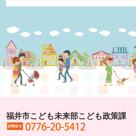
健診・予防接種
仲間づくり・遊び場
子どもを預けたい
入園・入学
相談したい
さまざまな支援
子育てカレンダー
妊娠
福井市こども未来部こども政策課
出産〜3か月
3か月〜6か月