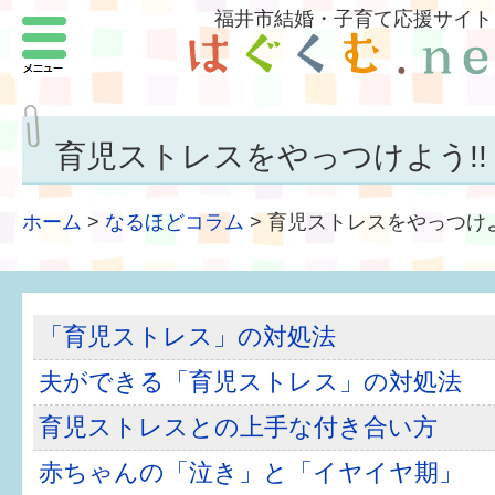
福井市結婚・子育て応援サイト
メニュー
パートナーをつくろう
いまどきの結婚事情
育児ストレスをやっつけよう!!（
結婚したい
ホーム
>
なるほどコラム
>
育児ストレスをやっつけよう
子どもがほしい
福井の子育て環境
「育児ストレス」の対処法
子どもを育てよう
夫ができる「育児ストレス」の対処法
もしものときの緊急連絡先
育児ストレスとの上手な付き合い方
届出・手当・助成
赤ちゃんの「泣き」と「イヤイヤ期」