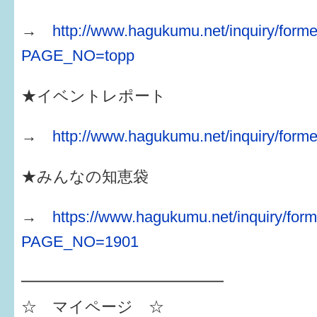
→
http://www.hagukumu.net/inquiry/forme
PAGE_NO=topp
★イベントレポート
→
http://www.hagukumu.net/inquiry/forme
★みんなの知恵袋
→
https://www.hagukumu.net/inquiry/form
PAGE_NO=1901
━━━━━━━━━━━━━
☆ マイページ ☆