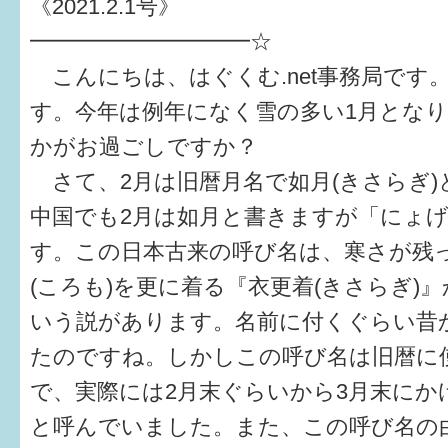
《2021.2.1号》
健診・予防接種
━━━━━━━━━━☆
仲間づくり・遊び場
こんにちは、はぐくむ.net事務局です
子どもを預けたい
す。今年は例年になく雪の多い1月とな
かがお過ごしですか？
入園・入学
さて、2月は旧暦月名で如月(きさらぎ)
相談したい
中国でも2月は如月と書きますが「にょ
さまざまな支援
す。この日本古来の呼び名は、寒さが残
(ころも)を更に着る『衣更着(きさらぎ)
子育てカレンダー
いう説があります。名前に付くぐらい昔
妊娠
たのですね。しかしこの呼び名は旧暦に
で、実際には2月末ぐらいから3月末にか
出産〜3か月
と呼んでいました。また、この呼び名の
3か月〜6か月