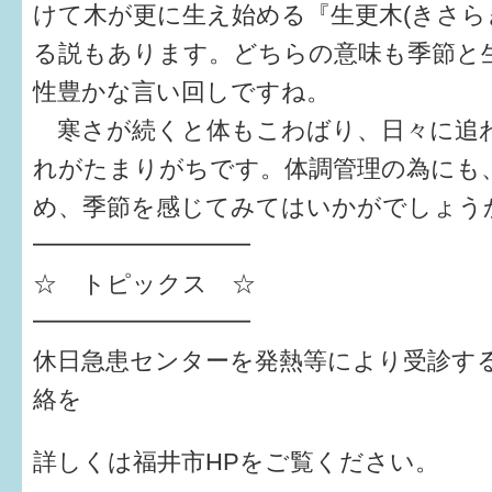
けて木が更に生え始める『生更木(きさら
6か月〜1歳
る説もあります。どちらの意味も季節と
性豊かな言い回しですね。
1歳〜3歳
寒さが続くと体もこわばり、日々に追
3歳〜就学前
れがたまりがちです。体調管理の為にも
就学後〜
め、季節を感じてみてはいかがでしょう
━━━━━━━━━
子育てマップ
☆ トピックス ☆
━━━━━━━━━
イベントレポート
休日急患センターを発熱等により受診す
なるほどコラム
絡を
メールマガジン
詳しくは福井市HPをご覧ください。