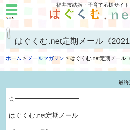
福井市結婚・子育て応援サイト
メニュー
パートナーをつくろう
いまどきの結婚事情
はぐくむ.net定期メール《2021.
結婚したい
ホーム
>
メールマガジン
>
はぐくむ.net定期メール《2
子どもがほしい
福井の子育て環境
最終
子どもを育てよう
☆━━━━━━━━━━
もしものときの緊急連絡先
はぐくむ.net定期メール
届出・手当・助成