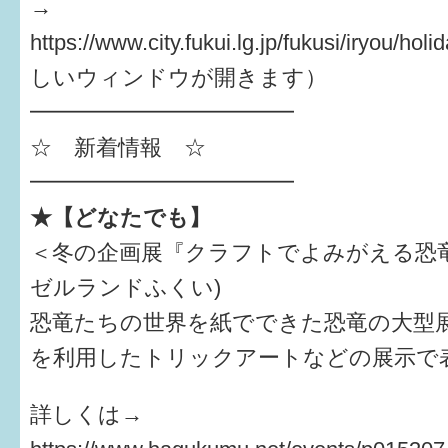
はぐくむ.net相談コーナー
→
https://www.city.fukui.lg.jp/fukusi/iryou/h
みんなの知恵袋
しいウィンドウが開きます）
━━━━━━━━━━━━
子育て情報誌「ほっと」
☆ 新着情報 ☆
食育
━━━━━━━━━━━━
福井市図書館オススメの本
★【どなたでも】
お出かけ情報
＜冬の企画展『クラフトでよみがえる恐竜
ゼルランドふくい)
病気・けが 基本情報
恐竜たちの世界を紙でできた恐竜の大型
パパもママも子育て
を利用したトリックアートなどの展示で
ワンポイント英会話
詳しくは→
ソーシャルメディア