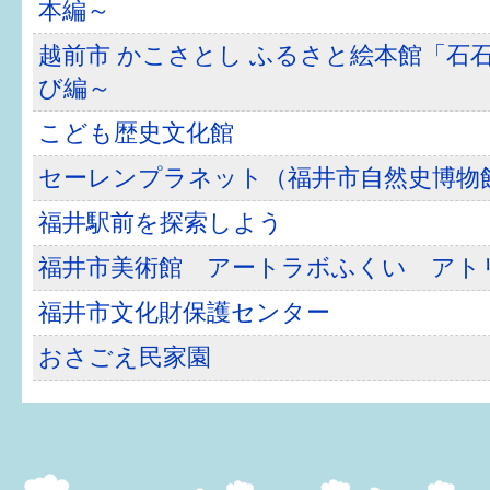
本編～
健診・予防接種
越前市 かこさとし ふるさと絵本館「石石
仲間づくり・遊び場
び編～
子どもを預けたい
こども歴史文化館
入園・入学
セーレンプラネット（福井市自然史博物
相談したい
福井駅前を探索しよう
さまざまな支援
福井市美術館 アートラボふくい アト
福井市文化財保護センター
子育てカレンダー
おさごえ民家園
妊娠
出産〜3か月
3か月〜6か月