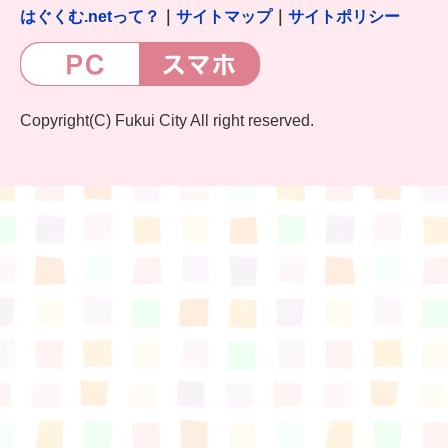
はぐくむ.net相談コーナー
はぐくむ.netって？
｜
サイトマップ
｜
サイトポリシー
みんなの知恵袋
子育て情報誌「ほっと」
Copyright(C) Fukui City All right reserved.
食育
福井市図書館オススメの本
お出かけ情報
病気・けが 基本情報
パパもママも子育て
ワンポイント英会話
ソーシャルメディア