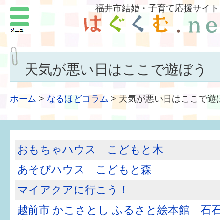
福井市結婚・子育て応援サイト
メニュー
パートナーをつくろう
いまどきの結婚事情
天気が悪い日はここで遊ぼう
結婚したい
ホーム
>
なるほどコラム
>
天気が悪い日はここで遊
子どもがほしい
福井の子育て環境
おもちゃハウス こどもと木
子どもを育てよう
あそびハウス こどもと森
もしものときの緊急連絡先
マイアクアに行こう！
届出・手当・助成
越前市 かこさとし ふるさと絵本館「石石